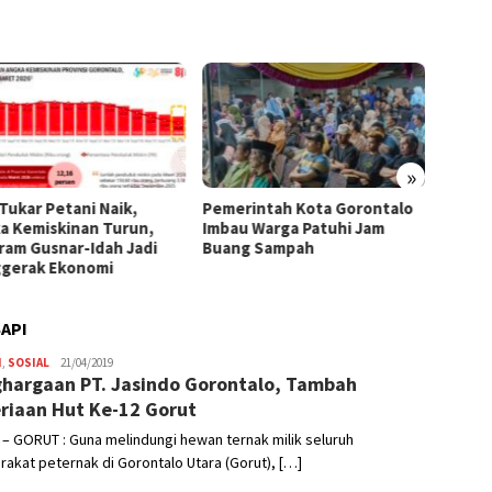
»
 Tukar Petani Naik,
Pemerintah Kota Gorontalo
Di Ten
a Kemiskinan Turun,
Imbau Warga Patuhi Jam
Region
ram Gusnar-Idah Jadi
Buang Sampah
Tumbuh
gerak Ekonomi
Sulaw
SAPI
H
,
SOSIAL
Admin
21/04/2019
hargaan PT. Jasindo Gorontalo, Tambah
riaan Hut Ke-12 Gorut
– GORUT : Guna melindungi hewan ternak milik seluruh
akat peternak di Gorontalo Utara (Gorut), […]