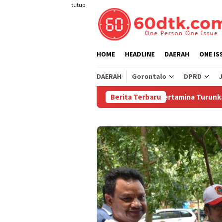
Loncat
tutup
ke
konten
HOME
HEADLINE
DAERAH
ONE IS
DAERAH
Gorontalo
DPRD
Berita Terbaru
Pertamina Turunkan Harga 