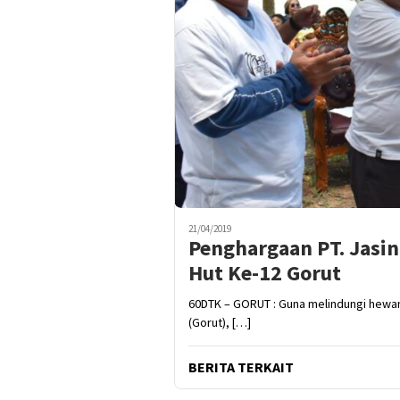
21/04/2019
Penghargaan PT. Jasi
Hut Ke-12 Gorut
60DTK – GORUT : Guna melindungi hewan 
(Gorut), […]
BERITA TERKAIT