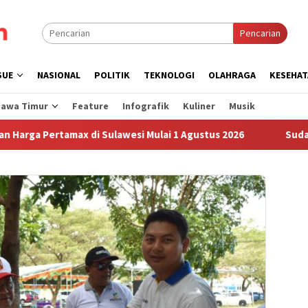
Pencarian
SUE
NASIONAL
POLITIK
TEKNOLOGI
OLAHRAGA
KESEHAT
Jawa Timur
Feature
Infografik
Kuliner
Musik
Pertamax di Sulawesi Mulai 1 Agustus 2026
Sudah Sembila