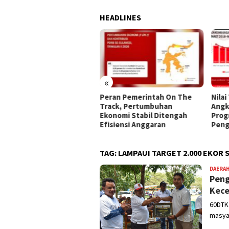
HEADLINES
«
 Kota Gorontalo
Peran Pemerintah On The
Nilai
ialisasikan 45 Kriteria
Track, Pertumbuhan
Angk
erima Bantuan Sosial
Ekonomi Stabil Ditengah
Prog
Efisiensi Anggaran
Peng
TAG:
LAMPAUI TARGET 2.000 EKOR 
DAERA
Peng
Kece
60DTK 
masyar