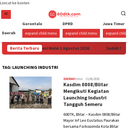
Loncat ke konten
Gorontalo
DPRD
Jawa Timur
Daerah
expand child menu
expand child menu
expand chil
 Pertamax di Sulawesi Mulai 1 Agustus 2026
Berita Terbaru
Sudah Sembi
TAG:
LAUNCHING INDUSTRI
DAERAH
Editor
15/06/2020
Kasdim 0808/Blitar
Mengikuti Kegiatan
Launching Industri
Tangguh Semeru
60DTK, Blitar – Kasdim 0808/Blitar
Mayor Inf Leo Eustatius Paurakan
bersama Forkopimda Kota Blitar