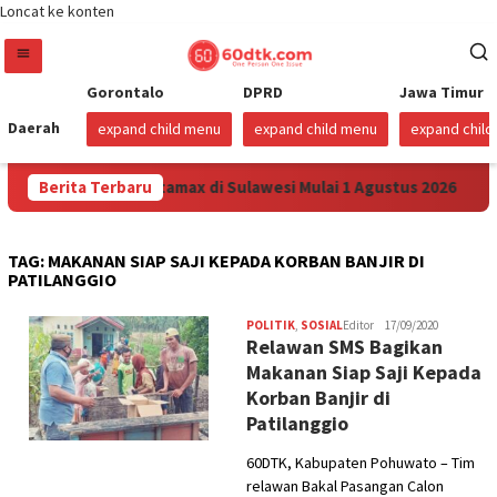
Loncat ke konten
Gorontalo
DPRD
Jawa Timur
Daerah
expand child menu
expand child menu
expand chil
Turunkan Harga Pertamax di Sulawesi Mulai 1 Agustus 2026
Berita Terbaru
TAG:
MAKANAN SIAP SAJI KEPADA KORBAN BANJIR DI
PATILANGGIO
POLITIK
,
SOSIAL
Editor
17/09/2020
Relawan SMS Bagikan
Makanan Siap Saji Kepada
Korban Banjir di
Patilanggio
60DTK, Kabupaten Pohuwato – Tim
relawan Bakal Pasangan Calon