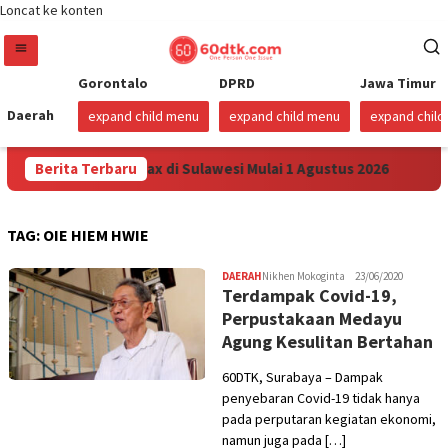
Loncat ke konten
Gorontalo
DPRD
Jawa Timur
Daerah
expand child menu
expand child menu
expand chil
unkan Harga Pertamax di Sulawesi Mulai 1 Agustus 2026
Berita Terbaru
TAG:
OIE HIEM HWIE
DAERAH
Nikhen Mokoginta
23/06/2020
Terdampak Covid-19,
Perpustakaan Medayu
Agung Kesulitan Bertahan
60DTK, Surabaya – Dampak
penyebaran Covid-19 tidak hanya
pada perputaran kegiatan ekonomi,
namun juga pada […]