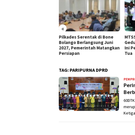
«
e Bolango Usul Anggaran
Pilkades Serentak di Bone
MTSS
 Kemendagri untuk
Bolango Berlangsung Juni
Gedu
nataan Desa
2027, Pemerintah Matangkan
Ini 
Persiapan
Tua
TAG:
PARIPURNA DPRD
PEMPR
Peri
Berb
60DTK
merupa
Ketiga