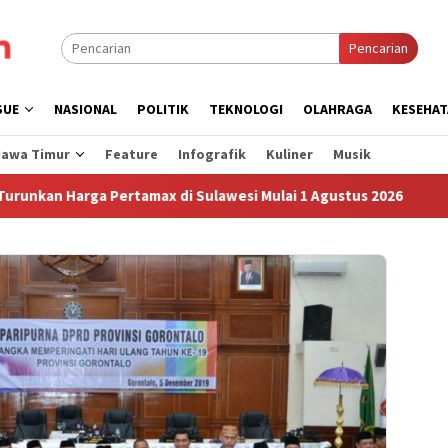
Pencarian
SUE
NASIONAL
POLITIK
TEKNOLOGI
OLAHRAGA
KESEHAT
Jawa Timur
Feature
Infografik
Kuliner
Musik
Harga Pertamax di Sulawesi Mulai 1 Agustus 2026
Sudah 