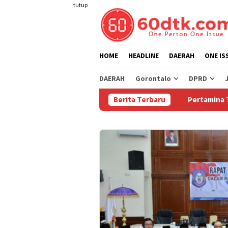
Loncat
tutup
ke
konten
HOME
HEADLINE
DAERAH
ONE IS
DAERAH
Gorontalo
DPRD
Berita Terbaru
Pertamina Turunkan 