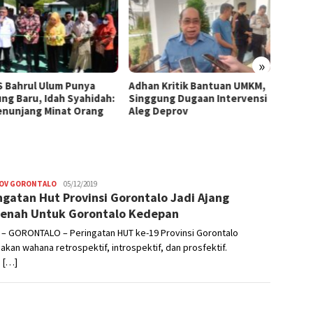
»
 Bahrul Ulum Punya
Adhan Kritik Bantuan UMKM,
395 U
ng Baru, Idah Syahidah:
Singgung Dugaan Intervensi
Terima
Penunjang Minat Orang
Aleg Deprov
Syahid
Starte
OV GORONTALO
Admin
05/12/2019
ngatan Hut Provinsi Gorontalo Jadi Ajang
enah Untuk Gorontalo Kedepan
 – GORONTALO – Peringatan HUT ke-19 Provinsi Gorontalo
kan wahana retrospektif, introspektif, dan prosfektif.
 […]