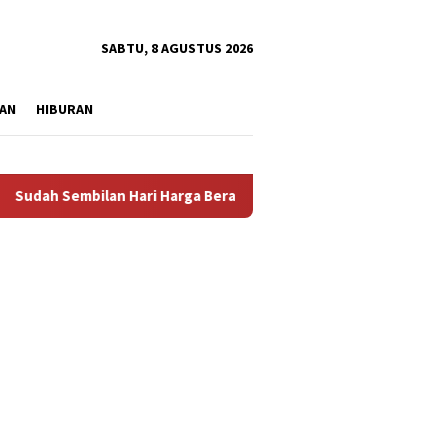
tutup
SABTU, 8 AGUSTUS 2026
AN
HIBURAN
Sembilan Hari Harga Beras Gorontalo Termahal di Indonesia, Pe