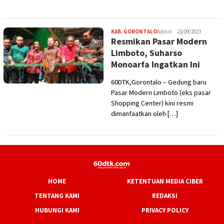
KAB. GORONTALO
Admin
23/09/2023
Resmikan Pasar Modern
Limboto, Suharso
Monoarfa Ingatkan Ini
60DTK,Gorontalo – Gedung baru
Pasar Modern Limboto (eks pasar
Shopping Center) kini resmi
dimanfaatkan oleh […]
HOME
KETENTUAN MEDIA CIBER
TENTANG KAMI
REDAKSI
HUBUNGI KAMI
PRIVACY POLICY