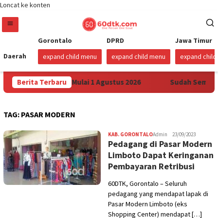
Loncat ke konten
Gorontalo
DPRD
Jawa Timur
Daerah
expand child menu
expand child menu
expand chil
rtamax di Sulawesi Mulai 1 Agustus 2026
Berita Terbaru
Sudah Sembilan
TAG:
PASAR MODERN
KAB. GORONTALO
Admin
23/09/2023
Pedagang di Pasar Modern
Limboto Dapat Keringanan
Pembayaran Retribusi
60DTK, Gorontalo – Seluruh
pedagang yang mendapat lapak di
Pasar Modern Limboto (eks
Shopping Center) mendapat […]