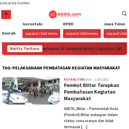
Loncat ke konten
Gorontalo
DPRD
Jawa Timur
Daerah
expand child menu
expand child menu
expand chil
na Turunkan Harga Pertamax di Sulawesi Mulai 1 Agustus 2026
Berita Terbaru
TAG:
PELAKSANAAN PEMBATASAN KEGIATAN MASYARAKAT
KOTA BLITAR
Editor
13/01/2021
Pemkot Blitar Terapkan
Pembatasan Kegiatan
Masyarakat
60DTK, Blitar – Pemerintah Kota
(Pemkot) Blitar walaupun dalam
status zona oranye dan tidak
termasuk […]