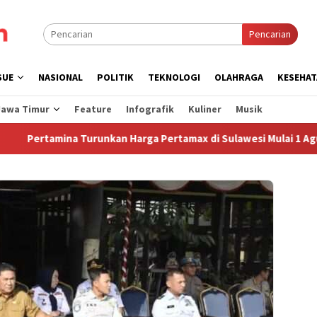
Pencarian
SUE
NASIONAL
POLITIK
TEKNOLOGI
OLAHRAGA
KESEHAT
Jawa Timur
Feature
Infografik
Kuliner
Musik
Pertamina Turunkan Harga Pertamax di Sulawesi Mulai 1 Agustus 