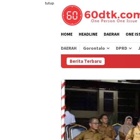
Loncat
tutup
ke
konten
HOME
HEADLINE
DAERAH
ONE IS
DAERAH
Gorontalo
DPRD
Berita Terbaru