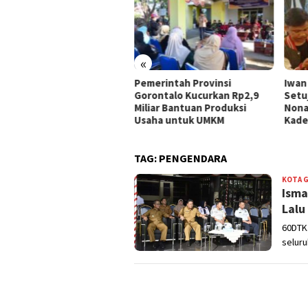
«
 UMKM Kota Gorontalo
Pemerintah Provinsi
Iwan
ima Bantuan, Idah
Gorontalo Kucurkan Rp2,9
Setu
hidah: Ini Program
Miliar Bantuan Produksi
Nona
rtegis Pemerintah
Usaha untuk UMKM
Kade
TAG:
PENGENDARA
KOTA 
Isma
Lalu
60DTK
seluru