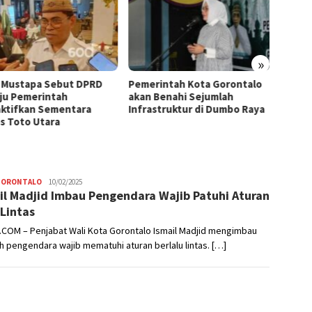
»
 Mustapa Sebut DPRD
Pemerintah Kota Gorontalo
Penan
ju Pemerintah
akan Benahi Sejumlah
Goront
ktifkan Sementara
Infrastruktur di Dumbo Raya
Kesada
s Toto Utara
GORONTALO
Hendra
10/02/2025
il Madjid Imbau Pengendara Wajib Patuhi Aturan
Usman
 Lintas
.COM – Penjabat Wali Kota Gorontalo Ismail Madjid mengimbau
h pengendara wajib mematuhi aturan berlalu lintas. […]