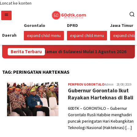
Loncat ke konten
Gorontalo
DPRD
Jawa Timur
Daerah
expand child menu
expand child menu
expand chil
Turunkan Harga Pertamax di Sulawesi Mulai 1 Agustus 2026
Berita Terbaru
TAG:
PERINGATAN HARTEKNAS
PEMPROV GORONTALO
Admin
28/08/2019
Gubernur Gorontalo Ikut
Rayakan Harteknas di Bali
60DTK – GORONTALO – Gubernur
Gorontalo Rusli Habibie menghadiri
puncak peringatan Hari Kebangkitan
Teknologi Nasional (Hakteknas) […]