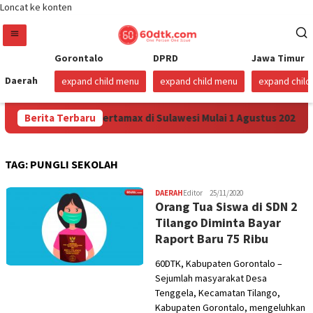
Loncat ke konten
Gorontalo
DPRD
Jawa Timur
Daerah
expand child menu
expand child menu
expand chil
na Turunkan Harga Pertamax di Sulawesi Mulai 1 Agustus 2026
Berita Terbaru
TAG:
PUNGLI SEKOLAH
DAERAH
Editor
25/11/2020
Orang Tua Siswa di SDN 2
Tilango Diminta Bayar
Raport Baru 75 Ribu
60DTK, Kabupaten Gorontalo –
Sejumlah masyarakat Desa
Tenggela, Kecamatan Tilango,
Kabupaten Gorontalo, mengeluhkan