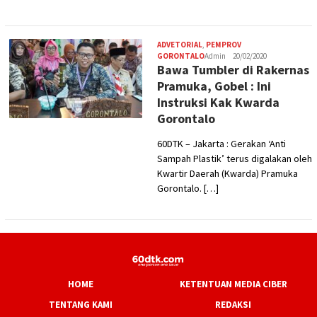
ADVETORIAL
,
PEMPROV
GORONTALO
Admin
20/02/2020
Bawa Tumbler di Rakernas
Pramuka, Gobel : Ini
Instruksi Kak Kwarda
Gorontalo
60DTK – Jakarta : Gerakan ‘Anti
Sampah Plastik’ terus digalakan oleh
Kwartir Daerah (Kwarda) Pramuka
Gorontalo. […]
HOME
KETENTUAN MEDIA CIBER
TENTANG KAMI
REDAKSI