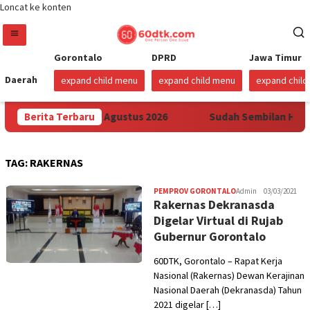
Loncat ke konten
Gorontalo
DPRD
Jawa Timur
Daerah
expand child menu
expand child menu
expand chil
di Sulawesi Mulai 1 Agustus 2026
Berita Terbaru
Sudah Sembilan Hari H
TAG:
RAKERNAS
PEMPROV GORONTALO
Admin
03/03/2021
Rakernas Dekranasda
Digelar Virtual di Rujab
Gubernur Gorontalo
60DTK, Gorontalo – Rapat Kerja
Nasional (Rakernas) Dewan Kerajinan
Nasional Daerah (Dekranasda) Tahun
2021 digelar […]