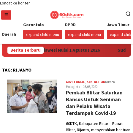
Loncat ke konten
Gorontalo
DPRD
Jawa Timur
Daerah
expand child menu
expand child menu
expand chil
arga Pertamax di Sulawesi Mulai 1 Agustus 2026
Berita Terbaru
Sudah Se
TAG:
RIJANYO
ADVETORIAL
,
KAB. BLITAR
Nikhen
Mokoginta
16/05/2020
Pemkab Blitar Salurkan
Bansos Untuk Seniman
dan Pelaku Wisata
Terdampak Covid-19
60DTK, Kabupaten Blitar – Bupati
Blitar, Rijanto, menyerahkan bantuan