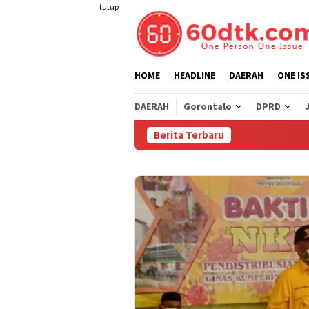
Loncat
tutup
ke
konten
HOME
HEADLINE
DAERAH
ONE IS
DAERAH
Gorontalo
DPRD
Berita Terbaru
Per