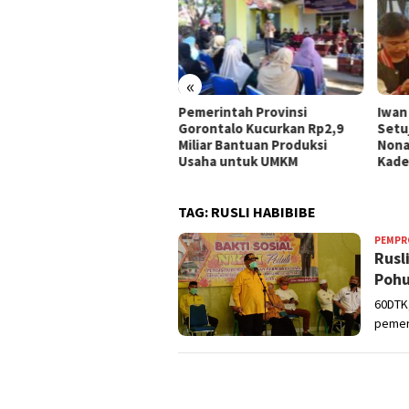
«
 UMKM Kota Gorontalo
Pemerintah Provinsi
Iwan
ima Bantuan, Idah
Gorontalo Kucurkan Rp2,9
Setu
hidah: Ini Program
Miliar Bantuan Produksi
Nona
rtegis Pemerintah
Usaha untuk UMKM
Kade
TAG:
RUSLI HABIBIBE
PEMPR
Rusl
Pohu
60DTK,
pemeri