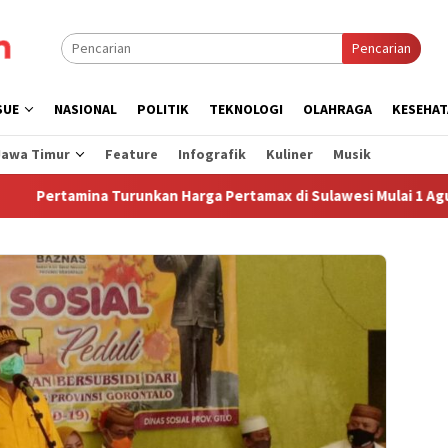
Pencarian
SUE
NASIONAL
POLITIK
TEKNOLOGI
OLAHRAGA
KESEHAT
Jawa Timur
Feature
Infografik
Kuliner
Musik
tamina Turunkan Harga Pertamax di Sulawesi Mulai 1 Agustus 20