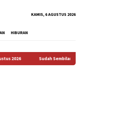
tutup
KAMIS, 6 AGUSTUS 2026
AN
HIBURAN
26
Sudah Sembilan Hari Harga Beras Gorontalo Termahal 