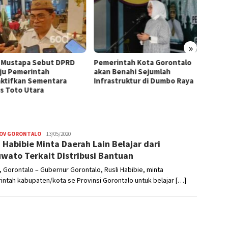
»
 Mustapa Sebut DPRD
Pemerintah Kota Gorontalo
Penan
ju Pemerintah
akan Benahi Sejumlah
Goront
ktifkan Sementara
Infrastruktur di Dumbo Raya
Kesada
s Toto Utara
OV GORONTALO
Admin
13/05/2020
i Habibie Minta Daerah Lain Belajar dari
wato Terkait Distribusi Bantuan
 Gorontalo – Gubernur Gorontalo, Rusli Habibie, minta
ntah kabupaten/kota se Provinsi Gorontalo untuk belajar […]