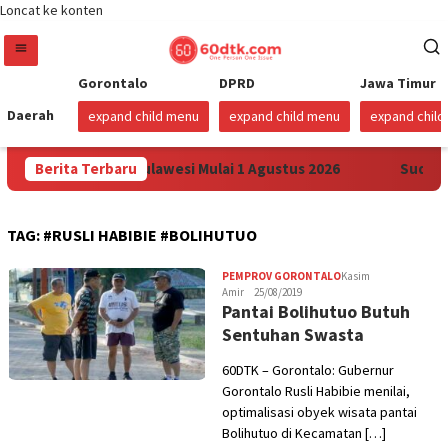
Loncat ke konten
Gorontalo
DPRD
Jawa Timur
Daerah
expand child menu
expand child menu
expand chil
arga Pertamax di Sulawesi Mulai 1 Agustus 2026
Berita Terbaru
Sudah S
TAG:
#RUSLI HABIBIE #BOLIHUTUO
PEMPROV GORONTALO
Kasim
Amir
25/08/2019
Pantai Bolihutuo Butuh
Sentuhan Swasta
60DTK – Gorontalo: Gubernur
Gorontalo Rusli Habibie menilai,
optimalisasi obyek wisata pantai
Bolihutuo di Kecamatan […]