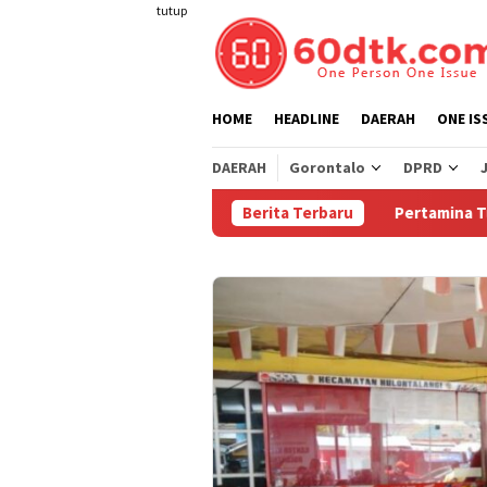
Loncat
tutup
ke
konten
HOME
HEADLINE
DAERAH
ONE IS
DAERAH
Gorontalo
DPRD
Berita Terbaru
Pertamina Turunkan H