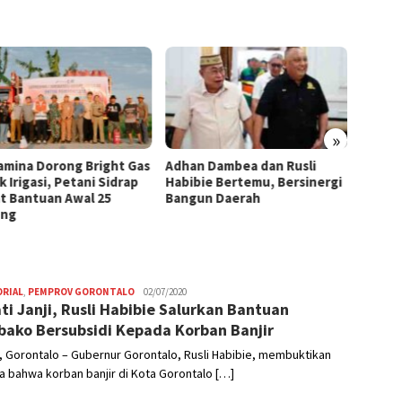
»
amina Dorong Bright Gas
Adhan Dambea dan Rusli
Tidak 
 Irigasi, Petani Sidrap
Habibie Bertemu, Bersinergi
Syahi
t Bantuan Awal 25
Bangun Daerah
Perma
ung
ORIAL
,
PEMPROV GORONTALO
Editor
02/07/2020
ti Janji, Rusli Habibie Salurkan Bantuan
ako Bersubsidi Kepada Korban Banjir
 Gorontalo – Gubernur Gorontalo, Rusli Habibie, membuktikan
ya bahwa korban banjir di Kota Gorontalo […]