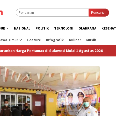
Pencarian
SUE
NASIONAL
POLITIK
TEKNOLOGI
OLAHRAGA
KESEHAT
Jawa Timur
Feature
Infografik
Kuliner
Musik
arga Pertamax di Sulawesi Mulai 1 Agustus 2026
Sudah S