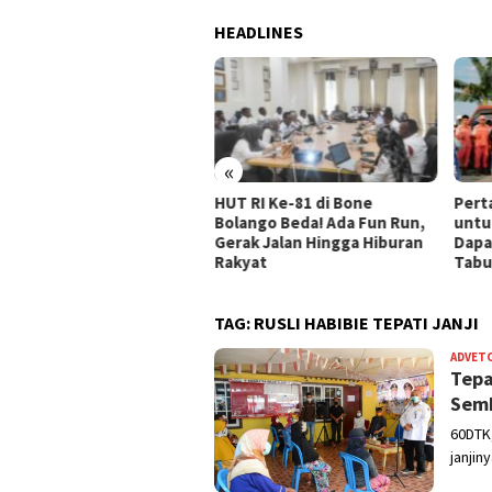
HEADLINES
«
et Mile Dorong Guru Bone
HUT RI Ke-81 di Bone
Pert
ango Adaptif di Era Digital
Bolango Beda! Ada Fun Run,
untuk
Gerak Jalan Hingga Hiburan
Dapa
Rakyat
Tab
TAG:
RUSLI HABIBIE TEPATI JANJI
ADVET
Tepa
Semb
60DTK,
janjin