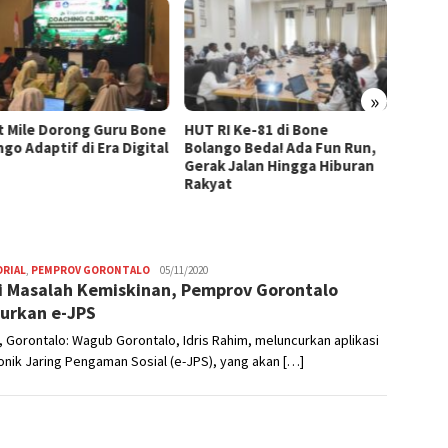
»
t Mile Dorong Guru Bone
HUT RI Ke-81 di Bone
Pertam
go Adaptif di Era Digital
Bolango Beda! Ada Fun Run,
untuk 
Gerak Jalan Hingga Hiburan
Dapat 
Rakyat
Tabun
ORIAL
,
PEMPROV GORONTALO
Nikhen
05/11/2020
i Masalah Kemiskinan, Pemprov Gorontalo
Mokoginta
urkan e-JPS
 Gorontalo: Wagub Gorontalo, Idris Rahim, meluncurkan aplikasi
onik Jaring Pengaman Sosial (e-JPS), yang akan […]