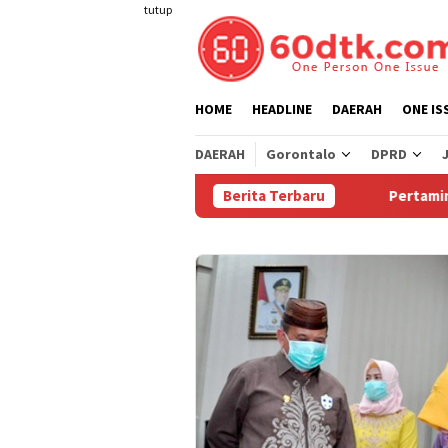
Loncat
tutup
ke
konten
HOME
HEADLINE
DAERAH
ONE IS
DAERAH
Gorontalo
DPRD
Berita Terbaru
Pertamina Turunka