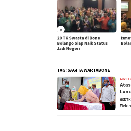
«
nanganan Sampah di Kota
20 TK Swasta di Bone
Isme
ontalo, Lukman Kasim:
Bolango Siap Naik Status
Bolan
adaran Warga Jadi Kunci
Jadi Negeri
TAG:
SAGITA WARTABONE
ADVET
Atas
Lunc
60DTK,
Elektr