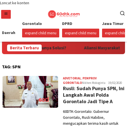
Loncat ke konten
Gorontalo
DPRD
Jawa Timur
Daerah
expand child menu
expand child menu
expand chil
sia, Pemprov Tidak Punya Solusi?
Berita Terbaru
Aliansi Masyarakat Pe
TAG:
SPN
ADVETORIAL
,
PEMPROV
GORONTALO
Nikhen Mokoginta
19/02/2020
Rusli: Sudah Punya SPN, Ini
Langkah Awal Polda
Gorontalo Jadi Tipe A
60DTK-Gorontalo: Gubernur
Gorontalo, Rusli Habibie,
mengucapkan terima kasih untuk