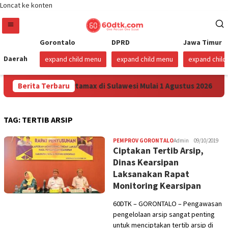
Loncat ke konten
Gorontalo
DPRD
Jawa Timur
Daerah
expand child menu
expand child menu
expand chil
 Turunkan Harga Pertamax di Sulawesi Mulai 1 Agustus 2026
Berita Terbaru
TAG:
TERTIB ARSIP
PEMPROV GORONTALO
Admin
09/10/2019
Ciptakan Tertib Arsip,
Dinas Kearsipan
Laksanakan Rapat
Monitoring Kearsipan
60DTK – GORONTALO – Pengawasan
pengelolaan arsip sangat penting
untuk menciptakan tertib arsip di