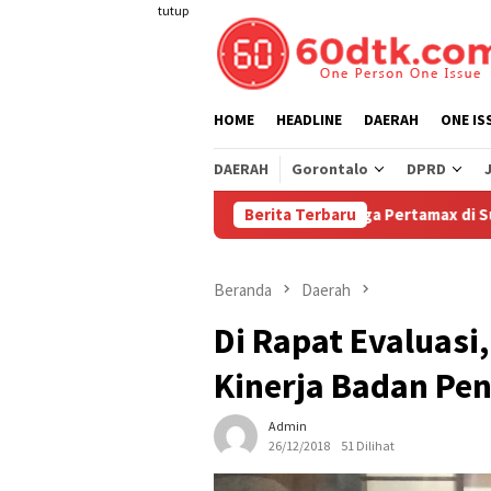
Loncat
tutup
ke
konten
HOME
HEADLINE
DAERAH
ONE IS
DAERAH
Gorontalo
DPRD
Pertamina Turunkan Harga Pertamax di Sulawesi Mulai 
Berita Terbaru
Beranda
Daerah
Di Rapat Evaluasi
Kinerja Badan Pe
Admin
26/12/2018
51 Dilihat