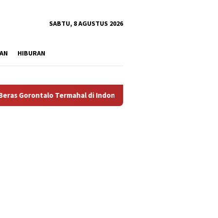
tutup
SABTU, 8 AGUSTUS 2026
AN
HIBURAN
o Termahal di Indonesia, Pemprov Tidak Punya Solusi?
A