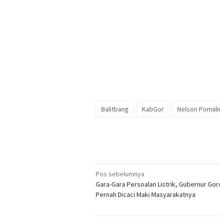
Balitbang
KabGor
Nelson Pomali
Navigasi
Pos sebelumnya
Gara-Gara Persoalan Listrik, Gubernur Gor
pos
Pernah Dicaci Maki Masyarakatnya