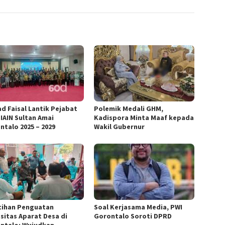
d Faisal Lantik Pejabat
Polemik Medali GHM,
 IAIN Sultan Amai
Kadispora Minta Maaf kepada
ntalo 2025 – 2029
Wakil Gubernur
tihan Penguatan
Soal Kerjasama Media, PWI
sitas Aparat Desa di
Gorontalo Soroti DPRD
ntalo: Wujudkan