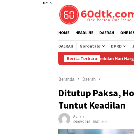
Loncat
tutup
ke
konten
HOME
HEADLINE
DAERAH
ONE IS
DAERAH
Gorontalo
DPRD
i 1 Agustus 2026
Sudah Sembilan Hari Harga Beras Goront
Berita Terbaru
Beranda
Daerah
Ditutup Paksa, H
Tuntut Keadilan
Admin
09/09/2018
58 Dilihat