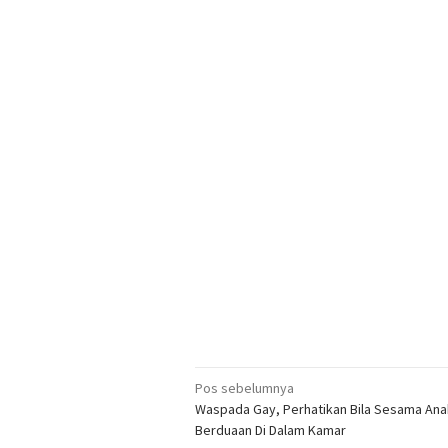
Navigasi
Pos sebelumnya
Waspada Gay, Perhatikan Bila Sesama Anak
pos
Berduaan Di Dalam Kamar