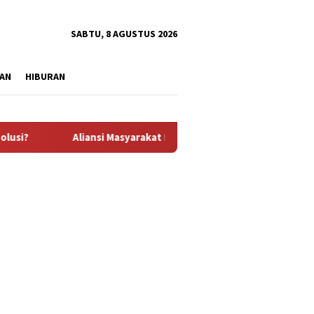
tutup
SABTU, 8 AGUSTUS 2026
AN
HIBURAN
Aliansi Masyarakat Penambang Desak Polisi Tuntaskan Konflik