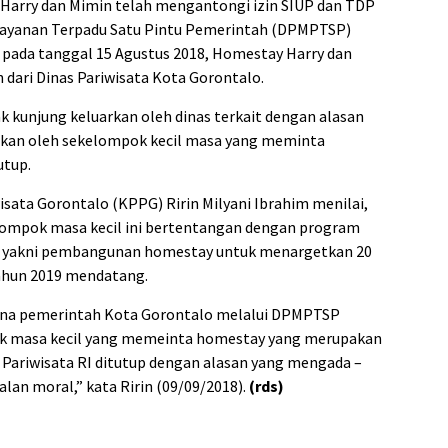
 Harry dan Mimin telah mengantongi izin SIUP dan TDP
layanan Terpadu Satu Pintu Pemerintah (DPMPTSP)
t, pada tanggal 15 Agustus 2018, Homestay Harry dan
 dari Dinas Pariwisata Kota Gorontalo.
k kunjung keluarkan oleh dinas terkait dengan alasan
ukan oleh sekelompok kecil masa yang meminta
utup.
isata Gorontalo (KPPG) Ririn Milyani Ibrahim menilai,
lompok masa kecil ini bertentangan dengan program
I yakni pembangunan homestay untuk menargetkan 20
ahun 2019 mendatang.
arena pemerintah Kota Gorontalo melalui DPMPTSP
ok masa kecil yang memeinta homestay yang merupakan
Pariwisata RI ditutup dengan alasan yang mengada –
an moral,” kata Ririn (09/09/2018).
(rds)