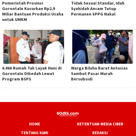
Pemerintah Provinsi
Tidak Sesuai Standar, Idah
Gorontalo Kucurkan Rp2,9
Syahidah Ancam Tutup
Miliar Bantuan Produksi Usaha
Permanen SPPG Nakal
untuk UMKM
6.066 Rumah Tak Layak Huni di
Warga Biluhu Barat Antusias
Gorontalo Dibedah Lewat
Sambut Pasar Murah
Program BSPS
Bersubsidi
HOME
KETENTUAN MEDIA CIBER
TENTANG KAMI
REDAKSI