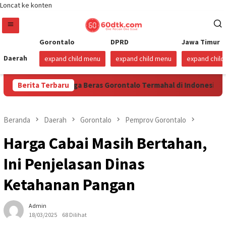
Loncat ke konten
Gorontalo
DPRD
Jawa Timur
Daerah
expand child menu
expand child menu
expand chil
embilan Hari Harga Beras Gorontalo Termahal di Indonesia, Pemp
Berita Terbaru
Beranda
Daerah
Gorontalo
Pemprov Gorontalo
Harga Cabai Masih Bertahan,
Ini Penjelasan Dinas
Ketahanan Pangan
Admin
18/03/2025
68 Dilihat