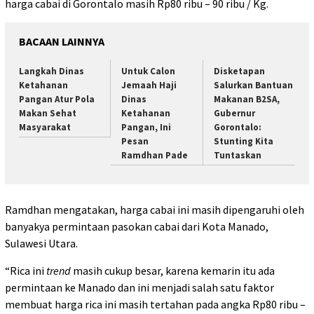
harga cabai di Gorontalo masih Rp80 ribu – 90 ribu / Kg.
BACAAN LAINNYA
Langkah Dinas
Untuk Calon
Disketapan
Ketahanan
Jemaah Haji
Salurkan Bantuan
Pangan Atur Pola
Dinas
Makanan B2SA,
Makan Sehat
Ketahanan
Gubernur
Masyarakat
Pangan, Ini
Gorontalo:
Pesan
Stunting Kita
Ramdhan Pade
Tuntaskan
Ramdhan mengatakan, harga cabai ini masih dipengaruhi oleh
banyakya permintaan pasokan cabai dari Kota Manado,
Sulawesi Utara.
“Rica ini
trend
masih cukup besar, karena kemarin itu ada
permintaan ke Manado dan ini menjadi salah satu faktor
membuat harga rica ini masih tertahan pada angka Rp80 ribu –