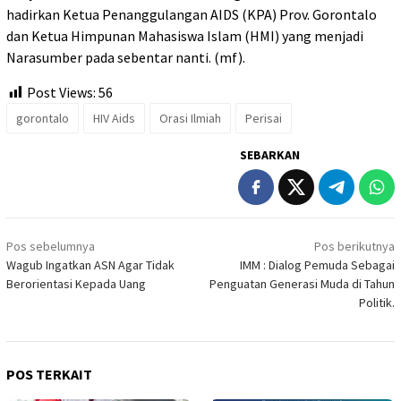
hadirkan Ketua Penanggulangan AIDS (KPA) Prov. Gorontalo
dan Ketua Himpunan Mahasiswa Islam (HMI) yang menjadi
Narasumber pada sebentar nanti. (mf).
Post Views:
56
gorontalo
HIV Aids
Orasi Ilmiah
Perisai
SEBARKAN
Navigasi
Pos sebelumnya
Pos berikutnya
pos
Wagub Ingatkan ASN Agar Tidak
IMM : Dialog Pemuda Sebagai
Berorientasi Kepada Uang
Penguatan Generasi Muda di Tahun
Politik.
POS TERKAIT