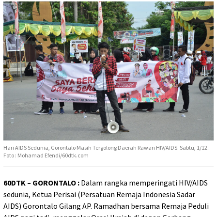
Hari AIDS Sedunia, Gorontalo Masih Tergolong Daerah Rawan HIV/AIDS. Sabtu, 1/12.
Foto : Mohamad Efendi/60dtk.com
60DTK – GORONTALO :
Dalam rangka memperingati HIV/AIDS
sedunia, Ketua Perisai (Persatuan Remaja Indonesia Sadar
AIDS) Gorontalo Gilang AP. Ramadhan bersama Remaja Peduli