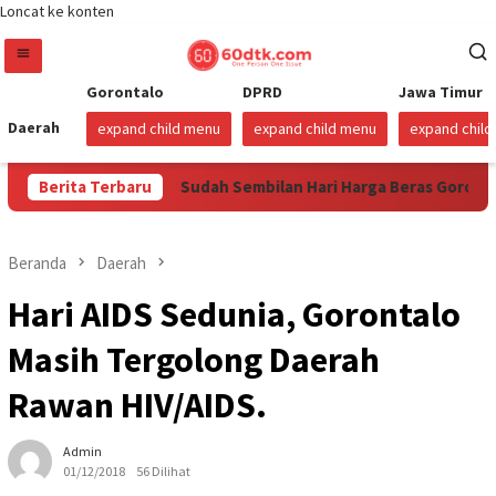
Loncat ke konten
Gorontalo
DPRD
Jawa Timur
Daerah
expand child menu
expand child menu
expand chil
ustus 2026
Berita Terbaru
Sudah Sembilan Hari Harga Beras Gorontalo Te
Beranda
Daerah
Hari AIDS Sedunia, Gorontalo
Masih Tergolong Daerah
Rawan HIV/AIDS.
Admin
01/12/2018
56 Dilihat