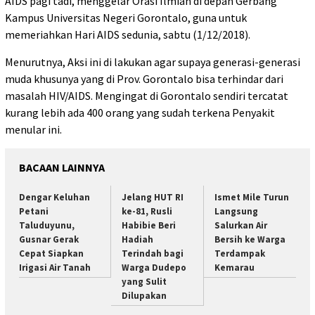
AIDS pagi tadi, menggelar Orasi Ilmiah di depan Gerbang
Kampus Universitas Negeri Gorontalo, guna untuk
memeriahkan Hari AIDS sedunia, sabtu (1/12/2018).
Menurutnya, Aksi ini di lakukan agar supaya generasi-generasi
muda khusunya yang di Prov. Gorontalo bisa terhindar dari
masalah HIV/AIDS. Mengingat di Gorontalo sendiri tercatat
kurang lebih ada 400 orang yang sudah terkena Penyakit
menular ini.
BACAAN LAINNYA
Dengar Keluhan
Jelang HUT RI
Ismet Mile Turun
Petani
ke-81, Rusli
Langsung
Taluduyunu,
Habibie Beri
Salurkan Air
Gusnar Gerak
Hadiah
Bersih ke Warga
Cepat Siapkan
Terindah bagi
Terdampak
Irigasi Air Tanah
Warga Dudepo
Kemarau
yang Sulit
Dilupakan