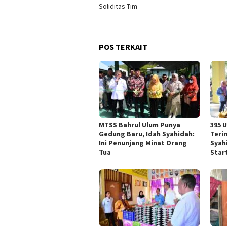
pos
Soliditas Tim
POS TERKAIT
MTSS Bahrul Ulum Punya
395 
Gedung Baru, Idah Syahidah:
Teri
Ini Penunjang Minat Orang
Syah
Tua
Star