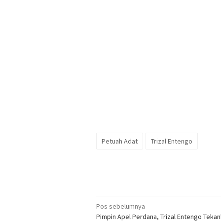
Petuah Adat
Trizal Entengo
Navigasi
Pos sebelumnya
Pimpin Apel Perdana, Trizal Entengo Teka