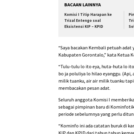
BACAAN LAINNYA
Komisi I Titip Harapan ke
Pi
Trizal Entengo soal
Tr
Eksistensi KIP – KPID
So
“Saya bacakan Kembali petuah adat y
Kabupaten Gorontalo,” kata Ketua Ko
“Tulu-tulu lo ito eya, huta-huta lo it
bo ja poluliya lo hilao eyanggu. (Api,
milik tuanku, air air milik tuanku tap
membacakan pesan adat.
Seluruh anggota Komisi I memberika
sebagai pimpinan baru di Kominfoti
periode sebelumnya yang perlu ditun
“Kominfo ini ada catatan buruk di kam
KIP dan KPID dari tahun tahun kemar