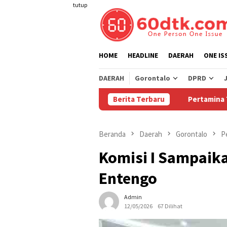
Loncat
tutup
ke
konten
HOME
HEADLINE
DAERAH
ONE IS
DAERAH
Gorontalo
DPRD
Berita Terbaru
Pertamina Turunkan Harga
Beranda
Daerah
Gorontalo
P
Komisi I Sampaika
Entengo
Admin
12/05/2026
67 Dilihat