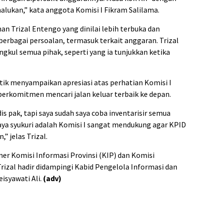
lukan,” kata anggota Komisi I Fikram Salilama.
n Trizal Entengo yang dinilai lebih terbuka dan
rbagai persoalan, termasuk terkait anggaran. Trizal
angkul semua pihak, seperti yang ia tunjukkan ketika
ik menyampaikan apresiasi atas perhatian Komisi I
 berkomitmen mencari jalan keluar terbaik ke depan.
dis pak, tapi saya sudah saya coba inventarisir semua
Saya syukuri adalah Komisi I sangat mendukung agar KPID
,” jelas Trizal.
oner Komisi Informasi Provinsi (KIP) dan Komisi
Trizal hadir didampingi Kabid Pengelola Informasi dan
isyawati Ali.
(adv)