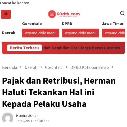
Loncat ke konten
Gorontalo
DPRD
Jawa Timur
Daerah
expand child menu
expand child menu
expand chil
s 2026
Berita Terbaru
Sudah Sembilan Hari Harga Beras Gorontalo Terma
Beranda
Daerah
Gorontalo
DPRD Kota Gorontalo
Pajak dan Retribusi, Herman
Haluti Tekankan Hal ini
Kepada Pelaku Usaha
Hendra Usman
14/10/2024
48 Dilihat