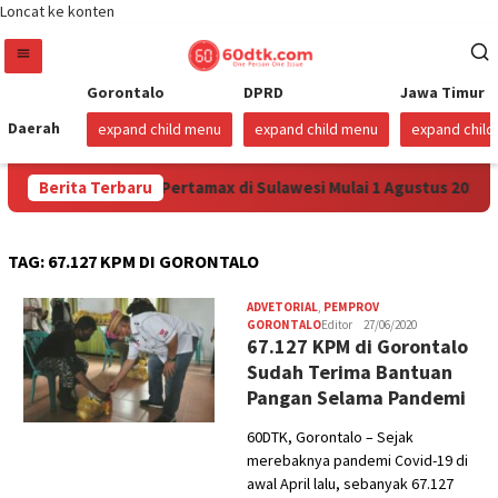
Loncat ke konten
Gorontalo
DPRD
Jawa Timur
Daerah
expand child menu
expand child menu
expand chil
na Turunkan Harga Pertamax di Sulawesi Mulai 1 Agustus 2026
Berita Terbaru
TAG:
67.127 KPM DI GORONTALO
ADVETORIAL
,
PEMPROV
GORONTALO
Editor
27/06/2020
67.127 KPM di Gorontalo
Sudah Terima Bantuan
Pangan Selama Pandemi
60DTK, Gorontalo – Sejak
merebaknya pandemi Covid-19 di
awal April lalu, sebanyak 67.127