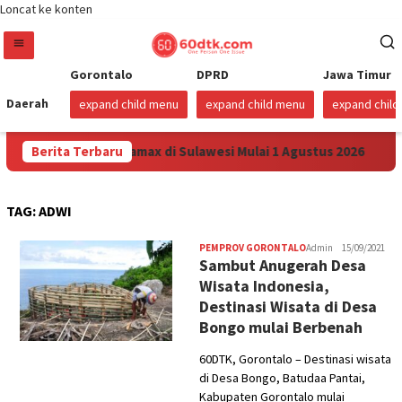
Loncat ke konten
Gorontalo
DPRD
Jawa Timur
Daerah
expand child menu
expand child menu
expand chil
urunkan Harga Pertamax di Sulawesi Mulai 1 Agustus 2026
Berita Terbaru
TAG:
ADWI
PEMPROV GORONTALO
Admin
15/09/2021
Sambut Anugerah Desa
Wisata Indonesia,
Destinasi Wisata di Desa
Bongo mulai Berbenah
60DTK, Gorontalo – Destinasi wisata
di Desa Bongo, Batudaa Pantai,
Kabupaten Gorontalo mulai