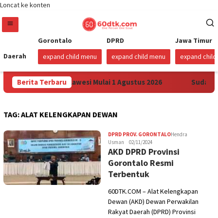
Loncat ke konten
Gorontalo
DPRD
Jawa Timur
Daerah
expand child menu
expand child menu
expand chil
rga Pertamax di Sulawesi Mulai 1 Agustus 2026
Berita Terbaru
Sudah Se
TAG:
ALAT KELENGKAPAN DEWAN
DPRD PROV. GORONTALO
Hendra
Usman
02/11/2024
AKD DPRD Provinsi
Gorontalo Resmi
Terbentuk
60DTK.COM – Alat Kelengkapan
Dewan (AKD) Dewan Perwakilan
Rakyat Daerah (DPRD) Provinsi