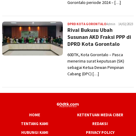
Gorontalo periode 2024 – […]
DPRD KOTA GORONTALO
Admin
14/02/2023
Rivai Bukusu Ubah
Susunan AKD Fraksi PPP di
DPRD Kota Gorontalo
60DTK, Kota Gorontalo – Pasca
menerima surat keputusan (SK)
sebagai Ketua Dewan Pimpinan
Cabang (DPC) […]
HOME
KETENTUAN MEDIA CIBER
TENTANG KAMI
REDAKSI
HUBUNGI KAMI
PRIVACY POLICY