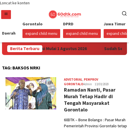
Loncat ke konten
Gorontalo
DPRD
Jawa Timur
Daerah
expand child menu
expand child menu
expand chil
Pertamax di Sulawesi Mulai 1 Agustus 2026
Berita Terbaru
Sudah Sembila
TAG:
BAKSOS NRKI
ADVETORIAL
,
PEMPROV
GORONTALO
Admin
13/03/2020
Ramadan Nanti, Pasar
Murah Tetap Hadir di
Tengah Masyarakat
Gorontalo
60DTK – Bone Bolango : Pasar Murah
Pemerintah Provinsi Gorontalo tetap