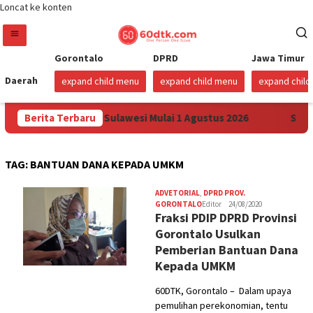
Loncat ke konten
Gorontalo
DPRD
Jawa Timur
Daerah
expand child menu
expand child menu
expand chil
 Harga Pertamax di Sulawesi Mulai 1 Agustus 2026
Berita Terbaru
Sudah
TAG:
BANTUAN DANA KEPADA UMKM
ADVETORIAL
,
DPRD PROV.
GORONTALO
Editor
24/08/2020
Fraksi PDIP DPRD Provinsi
Gorontalo Usulkan
Pemberian Bantuan Dana
Kepada UMKM
60DTK, Gorontalo – Dalam upaya
pemulihan perekonomian, tentu