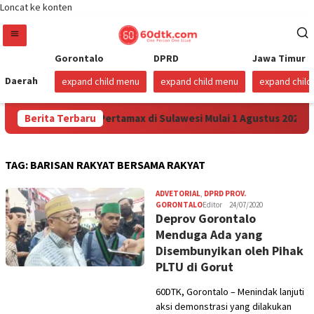
Loncat ke konten
Gorontalo
DPRD
Jawa Timur
Daerah
expand child menu
expand child menu
expand chil
na Turunkan Harga Pertamax di Sulawesi Mulai 1 Agustus 2026
Berita Terbaru
TAG:
BARISAN RAKYAT BERSAMA RAKYAT
ADVETORIAL
,
DPRD PROV.
GORONTALO
Editor
24/07/2020
Deprov Gorontalo
Menduga Ada yang
Disembunyikan oleh Pihak
PLTU di Gorut
60DTK, Gorontalo – Menindak lanjuti
aksi demonstrasi yang dilakukan