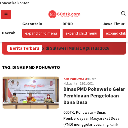
Loncat ke konten
Gorontalo
DPRD
Jawa Timur
Daerah
expand child menu
expand child menu
expand chil
nkan Harga Pertamax di Sulawesi Mulai 1 Agustus 2026
Berita Terbaru
S
TAG:
DINAS PMD POHUWATO
KAB POHUWATO
Nikhen
Mokoginta
12/11/2021
Dinas PMD Pohuwato Gelar
Pembinaan Pengelolaan
Dana Desa
60DTK, Pohuwato – Dinas
Pemberdayaan Masyarakat Desa
(PMD) menggelar coaching klinik