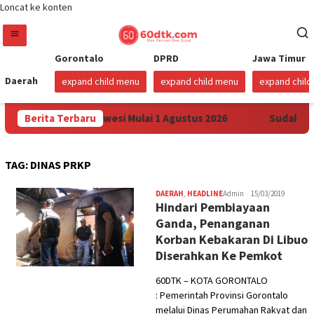
Loncat ke konten
Gorontalo
DPRD
Jawa Timur
Daerah
expand child menu
expand child menu
expand chil
ga Pertamax di Sulawesi Mulai 1 Agustus 2026
Berita Terbaru
Sudah Sem
TAG:
DINAS PRKP
DAERAH
,
HEADLINE
Admin
15/03/2019
Hindari Pembiayaan
Ganda, Penanganan
Korban Kebakaran Di Libuo
Diserahkan Ke Pemkot
60DTK – KOTA GORONTALO
: Pemerintah Provinsi Gorontalo
melalui Dinas Perumahan Rakyat dan