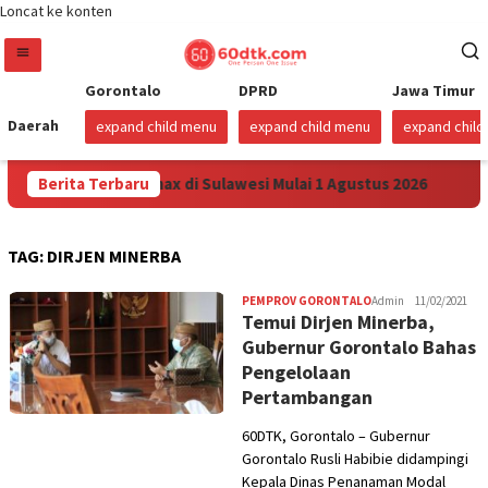
Loncat ke konten
Gorontalo
DPRD
Jawa Timur
Daerah
expand child menu
expand child menu
expand chil
unkan Harga Pertamax di Sulawesi Mulai 1 Agustus 2026
Berita Terbaru
TAG:
DIRJEN MINERBA
PEMPROV GORONTALO
Admin
11/02/2021
Temui Dirjen Minerba,
Gubernur Gorontalo Bahas
Pengelolaan
Pertambangan
60DTK, Gorontalo – Gubernur
Gorontalo Rusli Habibie didampingi
Kepala Dinas Penanaman Modal