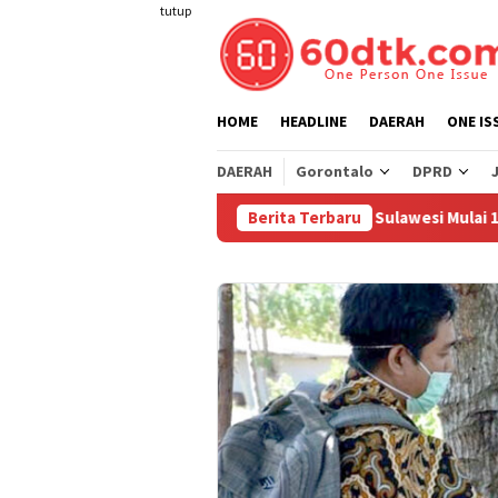
Loncat
tutup
ke
konten
HOME
HEADLINE
DAERAH
ONE IS
DAERAH
Gorontalo
DPRD
Pertamina Turunkan Harga Pertamax di Sulawesi Mulai 1 Agustus
Berita Terbaru