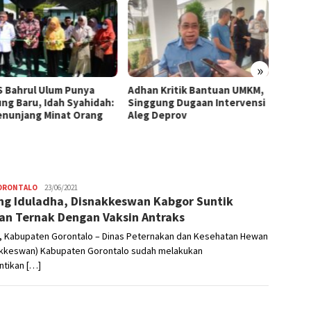
»
 Bahrul Ulum Punya
Adhan Kritik Bantuan UMKM,
395 U
ng Baru, Idah Syahidah:
Singgung Dugaan Intervensi
Terima
Penunjang Minat Orang
Aleg Deprov
Syahid
Starte
GORONTALO
Admin
23/06/2021
ng Iduladha, Disnakkeswan Kabgor Suntik
n Ternak Dengan Vaksin Antraks
, Kabupaten Gorontalo – Dinas Peternakan dan Kesehatan Hewan
akkeswan) Kabupaten Gorontalo sudah melakukan
ntikan […]