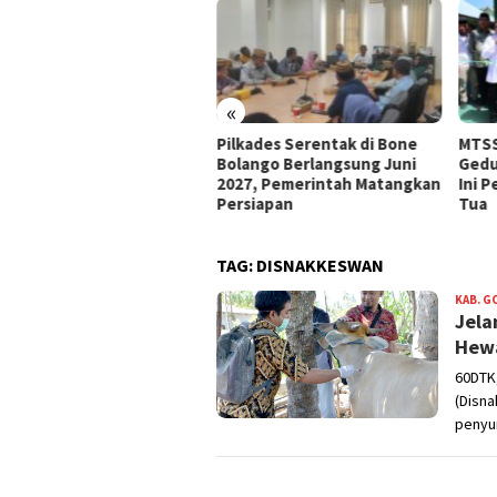
«
e Bolango Usul Anggaran
Pilkades Serentak di Bone
MTSS
 Kemendagri untuk
Bolango Berlangsung Juni
Gedu
nataan Desa
2027, Pemerintah Matangkan
Ini 
Persiapan
Tua
TAG:
DISNAKKESWAN
KAB. 
Jela
Hewa
60DTK
(Disn
penyu