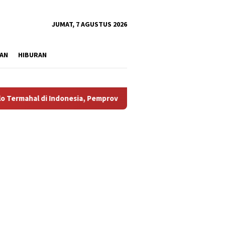
tutup
JUMAT, 7 AGUSTUS 2026
AN
HIBURAN
al di Indonesia, Pemprov Tidak Punya Solusi?
Aliansi M