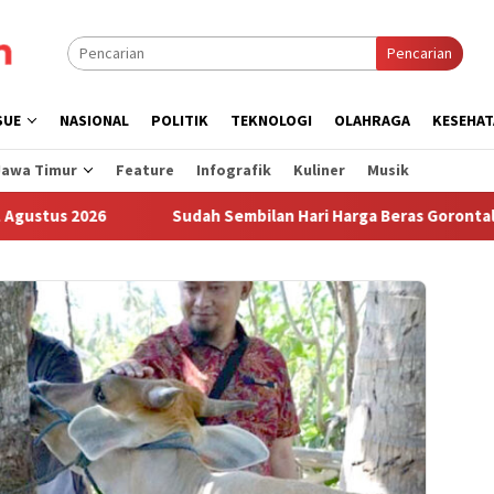
Pencarian
SUE
NASIONAL
POLITIK
TEKNOLOGI
OLAHRAGA
KESEHAT
Jawa Timur
Feature
Infografik
Kuliner
Musik
 2026
Sudah Sembilan Hari Harga Beras Gorontalo Termah