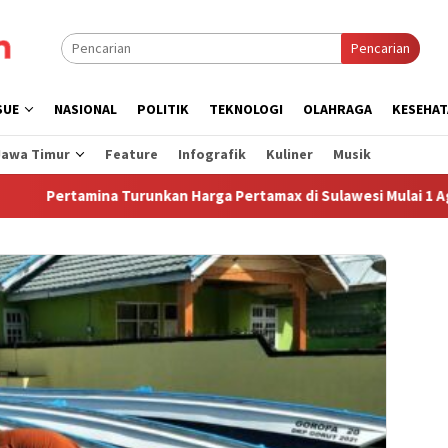
Pencarian
SUE
NASIONAL
POLITIK
TEKNOLOGI
OLAHRAGA
KESEHAT
Jawa Timur
Feature
Infografik
Kuliner
Musik
amina Turunkan Harga Pertamax di Sulawesi Mulai 1 Agustus 202