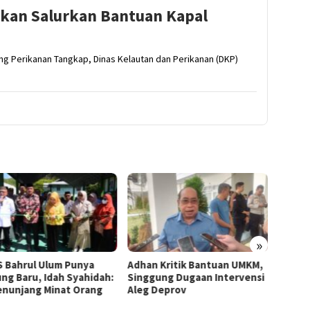
akan Salurkan Bantuan Kapal
ang Perikanan Tangkap, Dinas Kelautan dan Perikanan (DKP)
»
 Bahrul Ulum Punya
Adhan Kritik Bantuan UMKM,
395 U
ng Baru, Idah Syahidah:
Singgung Dugaan Intervensi
Terima
Penunjang Minat Orang
Aleg Deprov
Syahid
Starte