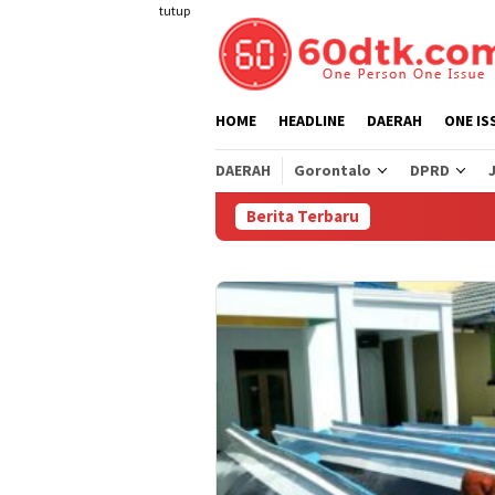
Loncat
tutup
ke
konten
HOME
HEADLINE
DAERAH
ONE IS
DAERAH
Gorontalo
DPRD
Berita Terbaru
Pert