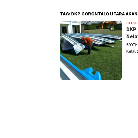
TAG:
DKP GORONTALO UTARA AKAN
HEADL
DKP 
Nela
60DTK,
Kelaut