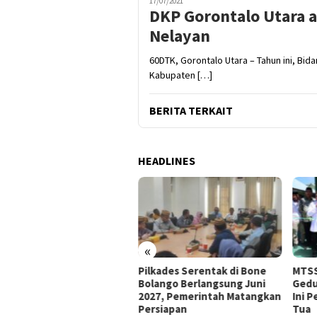
17/07/2021
DKP Gorontalo Utara 
Nelayan
60DTK, Gorontalo Utara – Tahun ini, Bid
Kabupaten […]
BERITA TERKAIT
HEADLINES
«
e Bolango Usul Anggaran
Pilkades Serentak di Bone
MTSS
 Kemendagri untuk
Bolango Berlangsung Juni
Gedu
nataan Desa
2027, Pemerintah Matangkan
Ini 
Persiapan
Tua