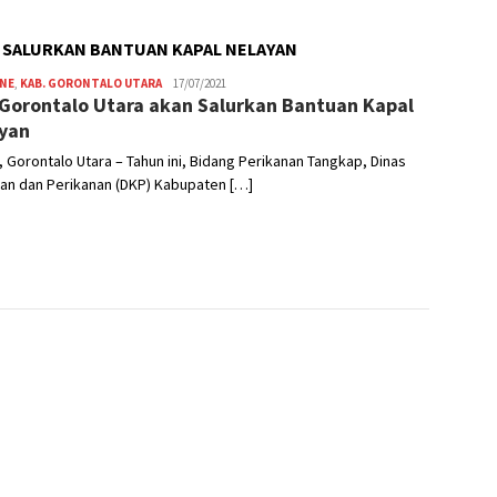
 SALURKAN BANTUAN KAPAL NELAYAN
INE
,
KAB. GORONTALO UTARA
Usman
17/07/2021
Gorontalo Utara akan Salurkan Bantuan Kapal
Dai
yan
 Gorontalo Utara – Tahun ini, Bidang Perikanan Tangkap, Dinas
an dan Perikanan (DKP) Kabupaten […]