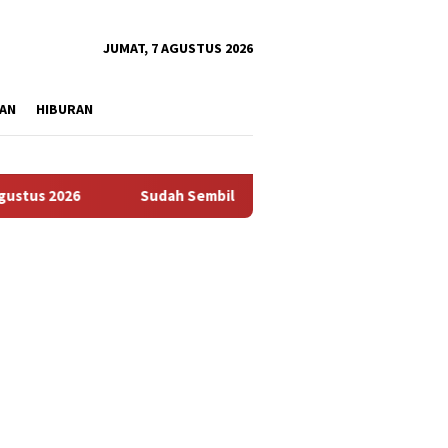
tutup
JUMAT, 7 AGUSTUS 2026
AN
HIBURAN
6
Sudah Sembilan Hari Harga Beras Gorontalo Termahal di