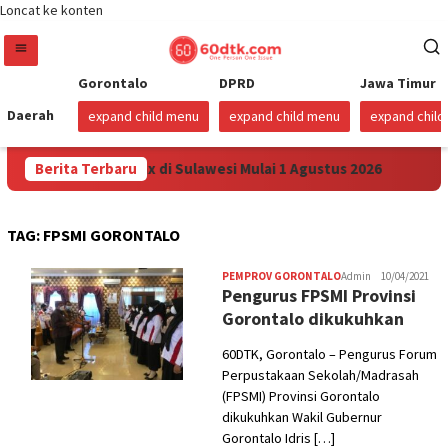
Loncat ke konten
Gorontalo
DPRD
Jawa Timur
Daerah
expand child menu
expand child menu
expand chil
nkan Harga Pertamax di Sulawesi Mulai 1 Agustus 2026
Berita Terbaru
S
TAG:
FPSMI GORONTALO
PEMPROV GORONTALO
Admin
10/04/2021
Pengurus FPSMI Provinsi
Gorontalo dikukuhkan
60DTK, Gorontalo – Pengurus Forum
Perpustakaan Sekolah/Madrasah
(FPSMI) Provinsi Gorontalo
dikukuhkan Wakil Gubernur
Gorontalo Idris […]