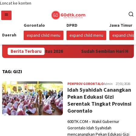
Loncat ke konten
Gorontalo
DPRD
Jawa Timur
Daerah
expand child menu
expand child menu
expand chil
lawesi Mulai 1 Agustus 2026
Berita Terbaru
Sudah Sembilan Hari Harga 
TAG:
GIZI
PEMPROV GORONTALO
Admin
27/01/2026
Idah Syahidah Canangkan
Pekan Edukasi Gizi
Serentak Tingkat Provinsi
Gorontalo
60DTK.COM – Wakil Gubernur
Gorontalo Idah Syahidah
mencanangkan Pekan Edukasi Gizi