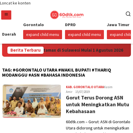
Loncat ke konten
Gorontalo
DPRD
Jawa Timur
Daerah
expand child menu
expand child menu
expand chil
Turunkan Harga Pertamax di Sulawesi Mulai 1 Agustus 2026
Berita Terbaru
TAG:
#GORONTALO UTARA #WAKIL BUPATI #THARIQ
MODANGGU #ASN #BAHASA INDONESIA
KAB. GORONTALO UTARA
Kasim
Amir
15/07/2019
Gorut Terus Dorong ASN
untuk Meningkatkan Mutu
Kebahasaan
60dtk.com – Gorut: ASN di Gorontalo
Utara didorong untuk meningkatkan