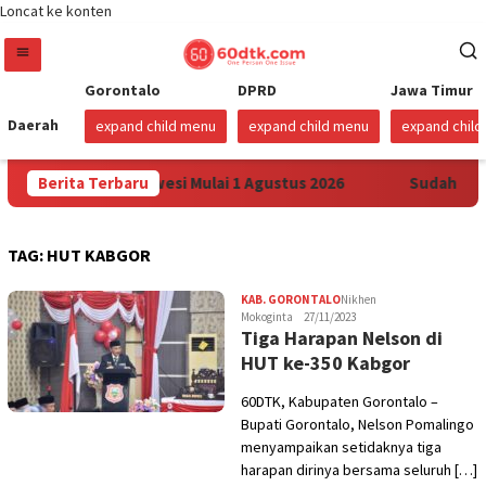
Loncat ke konten
Gorontalo
DPRD
Jawa Timur
Daerah
expand child menu
expand child menu
expand chil
 Pertamax di Sulawesi Mulai 1 Agustus 2026
Berita Terbaru
Sudah Sembil
TAG:
HUT KABGOR
KAB. GORONTALO
Nikhen
Mokoginta
27/11/2023
Tiga Harapan Nelson di
HUT ke-350 Kabgor
60DTK, Kabupaten Gorontalo –
Bupati Gorontalo, Nelson Pomalingo
menyampaikan setidaknya tiga
harapan dirinya bersama seluruh […]