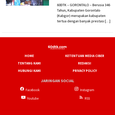
60DTK – GORONTALO – Berusia 346
Tahun, Kabupaten Gorontalo
(Kabgor) merupakan kabupaten
tertua dengan banyak prestasi […]
HOME
KETENTUAN MEDIA CIBER
TENTANG KAMI
REDAKSI
HUBUNGI KAMI
PRIVACY POLICY
JARINGAN SOCIAL
Facebook
Instagram
Youtube
RSS