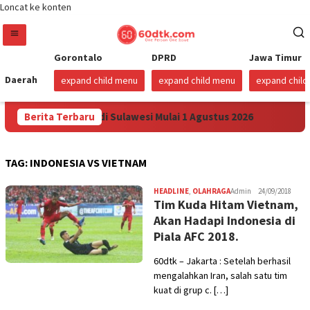
Loncat ke konten
Gorontalo
DPRD
Jawa Timur
Daerah
expand child menu
expand child menu
expand chil
an Harga Pertamax di Sulawesi Mulai 1 Agustus 2026
Berita Terbaru
Sud
TAG:
INDONESIA VS VIETNAM
HEADLINE
,
OLAHRAGA
Admin
24/09/2018
Tim Kuda Hitam Vietnam,
Akan Hadapi Indonesia di
Piala AFC 2018.
60dtk – Jakarta : Setelah berhasil
mengalahkan Iran, salah satu tim
kuat di grup c. […]