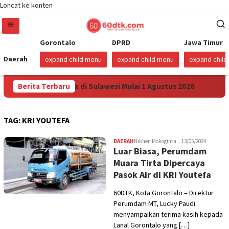
Loncat ke konten
Gorontalo
DPRD
Jawa Timur
Daerah
expand child menu
expand child menu
expand chil
nkan Harga Pertamax di Sulawesi Mulai 1 Agustus 2026
Berita Terbaru
Su
TAG:
KRI YOUTEFA
DAERAH
Nikhen Mokoginta
13/05/2024
Luar Biasa, Perumdam
Muara Tirta Dipercaya
Pasok Air di KRI Youtefa
60DTK, Kota Gorontalo – Direktur
Perumdam MT, Lucky Paudi
menyampaikan terima kasih kepada
Lanal Gorontalo yang […]