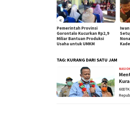
«
 UMKM Kota Gorontalo
Pemerintah Provinsi
Iwan
ima Bantuan, Idah
Gorontalo Kucurkan Rp2,9
Setu
hidah: Ini Program
Miliar Bantuan Produksi
Nona
rtegis Pemerintah
Usaha untuk UMKM
Kade
TAG:
KURANG DARI SATU JAM
NASIO
Ment
Kura
60DTK
Repub