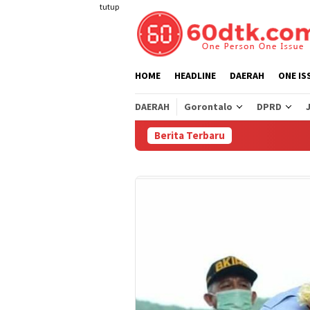
Loncat
tutup
ke
konten
HOME
HEADLINE
DAERAH
ONE IS
DAERAH
Gorontalo
DPRD
Berita Terbaru