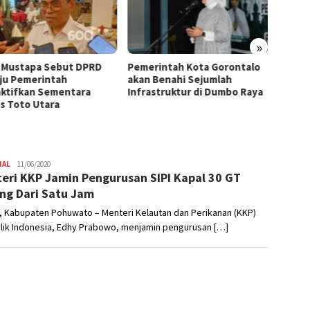
»
 Mustapa Sebut DPRD
Pemerintah Kota Gorontalo
Penan
ju Pemerintah
akan Benahi Sejumlah
Goront
ktifkan Sementara
Infrastruktur di Dumbo Raya
Kesada
s Toto Utara
NAL
Editor
11/06/2020
eri KKP Jamin Pengurusan SIPI Kapal 30 GT
ng Dari Satu Jam
, Kabupaten Pohuwato – Menteri Kelautan dan Perikanan (KKP)
lik Indonesia, Edhy Prabowo, menjamin pengurusan […]