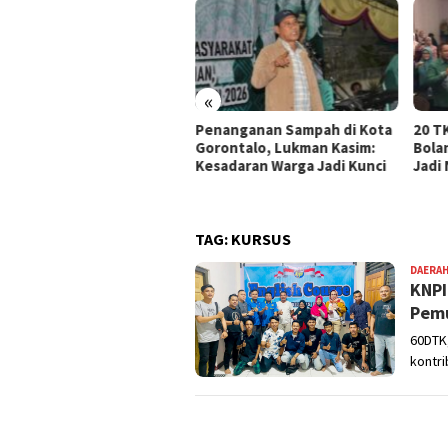
«
erintah Kota Gorontalo
Penanganan Sampah di Kota
20 T
n Benahi Sejumlah
Gorontalo, Lukman Kasim:
Bola
rastruktur di Dumbo Raya
Kesadaran Warga Jadi Kunci
Jadi
TAG:
KURSUS
DAERA
KNPI
Pemu
60DTK,
kontri