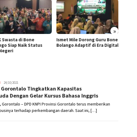
»
K Swasta di Bone
Ismet Mile Dorong Guru Bone
HUT RI
ngo Siap Naik Status
Bolango Adaptif di Era Digital
Bolang
 Negeri
Gerak 
Rakya
H
Hendra
24/10/2021
 Gorontalo Tingkatkan Kapasitas
Usman
da Dengan Gelar Kursus Bahasa Inggris
 Gorontalo – DPD KNPI Provinsi Gorontalo terus memberikan
businya terhadap perkembangan daerah. Saat ini, […]