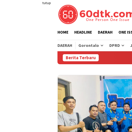
Loncat
tutup
ke
konten
HOME
HEADLINE
DAERAH
ONE IS
DAERAH
Gorontalo
DPRD
Berita Terbaru
Pertami