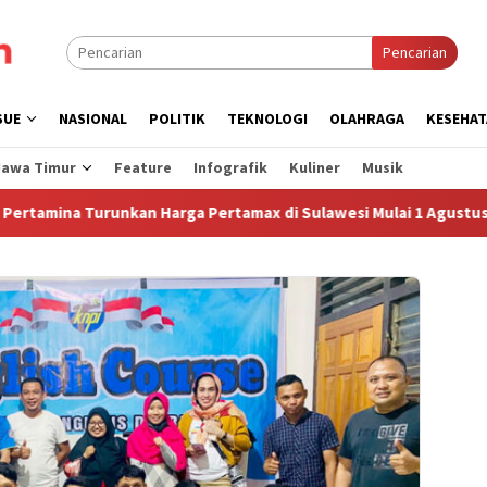
Pencarian
SUE
NASIONAL
POLITIK
TEKNOLOGI
OLAHRAGA
KESEHAT
Jawa Timur
Feature
Infografik
Kuliner
Musik
na Turunkan Harga Pertamax di Sulawesi Mulai 1 Agustus 2026