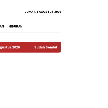
tutup
JUMAT, 7 AGUSTUS 2026
AN
HIBURAN
026
Sudah Sembilan Hari Harga Beras Gorontalo Termahal 