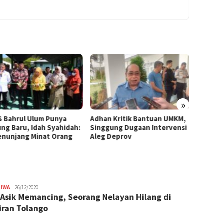
»
 Bahrul Ulum Punya
Adhan Kritik Bantuan UMKM,
395 U
ng Baru, Idah Syahidah:
Singgung Dugaan Intervensi
Terima
Penunjang Minat Orang
Aleg Deprov
Syahid
Starte
TIWA
Usman
26/12/2020
 Asik Memancing, Seorang Nelayan Hilang di
Dai
iran Tolango