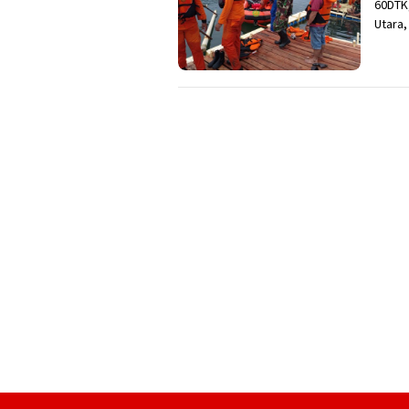
60DTK,
Utara