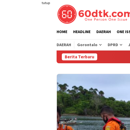
Loncat
tutup
ke
konten
HOME
HEADLINE
DAERAH
ONE IS
DAERAH
Gorontalo
DPRD
Berita Terbaru
Pe