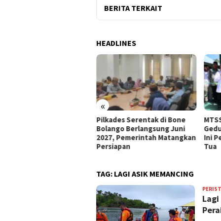
BERITA TERKAIT
HEADLINES
«
e Bolango Usul Anggaran
Pilkades Serentak di Bone
MTSS
 Kemendagri untuk
Bolango Berlangsung Juni
Gedu
nataan Desa
2027, Pemerintah Matangkan
Ini 
Persiapan
Tua
TAG:
LAGI ASIK MEMANCING
PERIS
Lagi
Pera