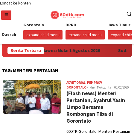
Loncat ke konten
Gorontalo
DPRD
Jawa Timur
Daerah
expand child menu
expand child menu
expand chil
rga Pertamax di Sulawesi Mulai 1 Agustus 2026
Berita Terbaru
Sudah Se
TAG:
MENTERI PERTANIAN
ADVETORIAL
,
PEMPROV
GORONTALO
Nikhen Mokoginta
05/02/2020
(Flash news) Menteri
Pertanian, Syahrul Yasin
Limpo Bersama
Rombongan Tiba di
Gorontalo
60DTK-Gorontalo: Menteri Pertanian