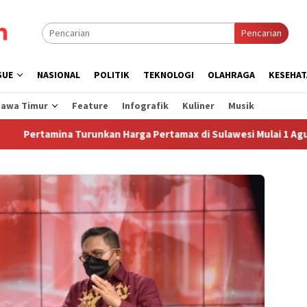
Pencarian
SUE
NASIONAL
POLITIK
TEKNOLOGI
OLAHRAGA
KESEHAT
Jawa Timur
Feature
Infografik
Kuliner
Musik
amina Turunkan Harga Pertamax di Sulawesi Mulai 1 Agustus 202