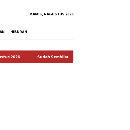
tutup
KAMIS, 6 AGUSTUS 2026
AN
HIBURAN
6
Sudah Sembilan Hari Harga Beras Gorontalo Termahal d