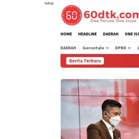
Loncat
tutup
ke
konten
HOME
HEADLINE
DAERAH
ONE IS
DAERAH
Gorontalo
DPRD
Berita Terbaru
Pert