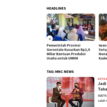
HEADLINES
«
 UMKM Kota Gorontalo
Pemerintah Provinsi
Iwan
ima Bantuan, Idah
Gorontalo Kucurkan Rp2,9
Setu
hidah: Ini Program
Miliar Bantuan Produksi
Nona
rtegis Pemerintah
Usaha untuk UMKM
Kade
TAG:
MNC NEWS
KOTA 
Jadi
Taha
60DTK,
salah 