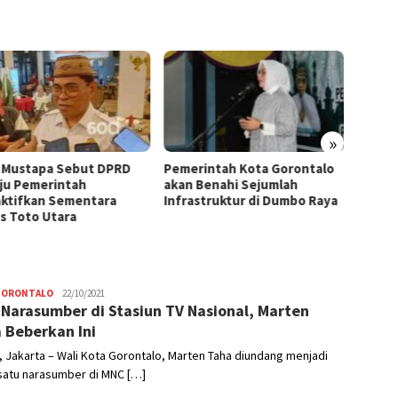
»
 Mustapa Sebut DPRD
Pemerintah Kota Gorontalo
Penan
ju Pemerintah
akan Benahi Sejumlah
Goront
ktifkan Sementara
Infrastruktur di Dumbo Raya
Kesada
s Toto Utara
GORONTALO
Hendra
22/10/2021
 Narasumber di Stasiun TV Nasional, Marten
Usman
 Beberkan Ini
 Jakarta – Wali Kota Gorontalo, Marten Taha diundang menjadi
satu narasumber di MNC […]