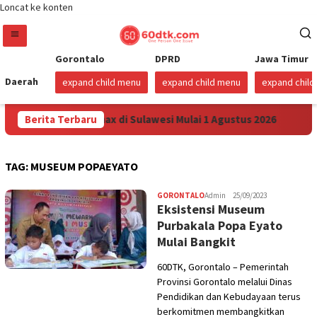
Loncat ke konten
Gorontalo
DPRD
Jawa Timur
Daerah
expand child menu
expand child menu
expand chil
unkan Harga Pertamax di Sulawesi Mulai 1 Agustus 2026
Berita Terbaru
TAG:
MUSEUM POPAEYATO
GORONTALO
Admin
25/09/2023
Eksistensi Museum
Purbakala Popa Eyato
Mulai Bangkit
60DTK, Gorontalo – Pemerintah
Provinsi Gorontalo melalui Dinas
Pendidikan dan Kebudayaan terus
berkomitmen membangkitkan