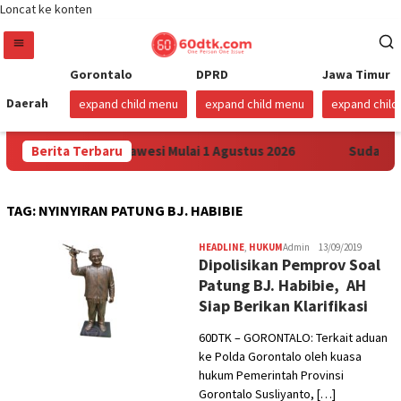
Loncat ke konten
Gorontalo
DPRD
Jawa Timur
Daerah
expand child menu
expand child menu
expand chil
rga Pertamax di Sulawesi Mulai 1 Agustus 2026
Berita Terbaru
Sudah Se
TAG:
NYINYIRAN PATUNG BJ. HABIBIE
HEADLINE
,
HUKUM
Admin
13/09/2019
Dipolisikan Pemprov Soal
Patung BJ. Habibie, AH
Siap Berikan Klarifikasi
60DTK – GORONTALO: Terkait aduan
ke Polda Gorontalo oleh kuasa
hukum Pemerintah Provinsi
Gorontalo Susliyanto, […]