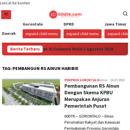
Loncat ke konten
Gorontalo
DPRD
Jawa Timur
Daerah
expand child menu
expand child menu
expand chil
unkan Harga Pertamax di Sulawesi Mulai 1 Agustus 2026
Berita Terbaru
TAG:
PEMBANGUN RS AINUN HABIBIE
PEMPROV GORONTALO
Admin
18/07/2019
Pembangunan RS Ainun
Dengan Skema KPBU
Merupakan Anjuran
Pemerintah Pusat
60DTK – GORONTALO – Dinas
Perumahan Rakyat dan Kawasan
Permukiman Provinsi Gorontalo