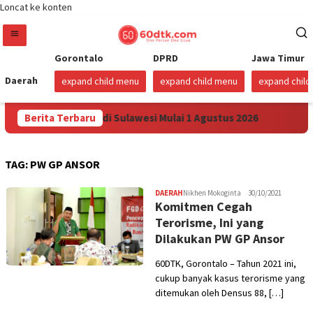
Loncat ke konten
Gorontalo
DPRD
Jawa Timur
Daerah
expand child menu
expand child menu
expand chil
an Harga Pertamax di Sulawesi Mulai 1 Agustus 2026
Berita Terbaru
Sud
TAG:
PW GP ANSOR
DAERAH
Nikhen Mokoginta
30/10/2021
Komitmen Cegah
Terorisme, Ini yang
Dilakukan PW GP Ansor
60DTK, Gorontalo – Tahun 2021 ini,
cukup banyak kasus terorisme yang
ditemukan oleh Densus 88, […]